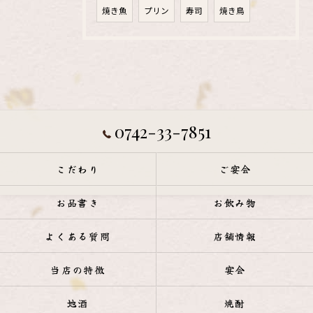
焼き魚
プリン
寿司
焼き鳥
0742-33-7851
こだわり
ご宴会
お品書き
お飲み物
よくある質問
店舗情報
当店の特徴
宴会
地酒
焼酎