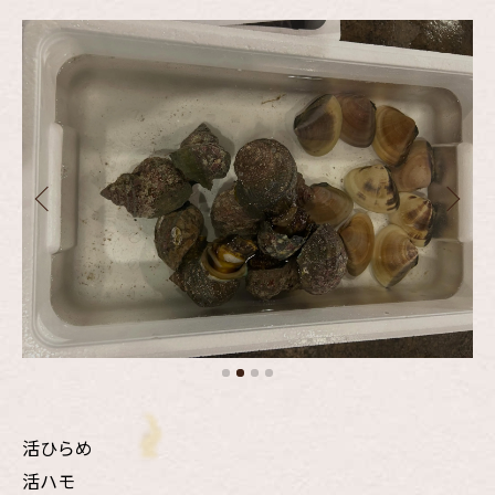
活ひらめ
活ハモ