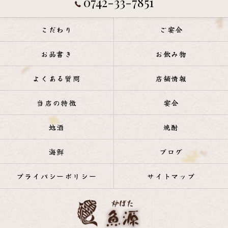
0742-33-7851
こだわり
ご宴会
お品書き
お飲み物
よくある質問
店舗情報
当店の特徴
宴会
地酒
焼酎
海鮮
ブログ
プライバシーポリシー
サイトマップ