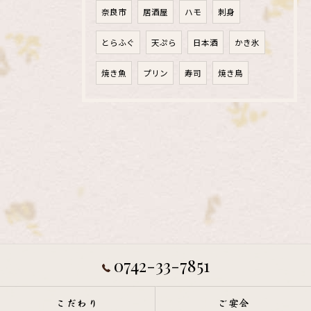
奈良市
居酒屋
ハモ
刺身
とらふぐ
天ぷら
日本酒
かき氷
焼き魚
プリン
寿司
焼き鳥
0742-33-7851
こだわり
ご宴会