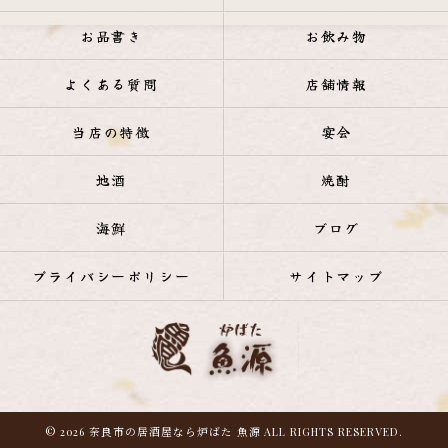
お品書き
お飲み物
よくある質問
店舗情報
当店の特徴
宴会
地酒
焼酎
海鮮
ブログ
プライバシーポリシー
サイトマップ
© 2026 奈良市の居酒屋なら炉ばた 魚源 ALL RIGHTS RESERVED.