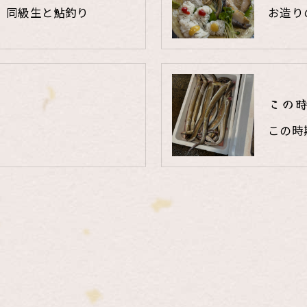
、同級生と鮎釣り
お造り
この
この時