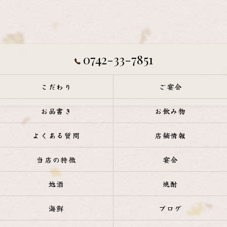
0742-33-7851
こだわり
ご宴会
お品書き
お飲み物
よくある質問
店舗情報
当店の特徴
宴会
地酒
焼酎
海鮮
ブログ