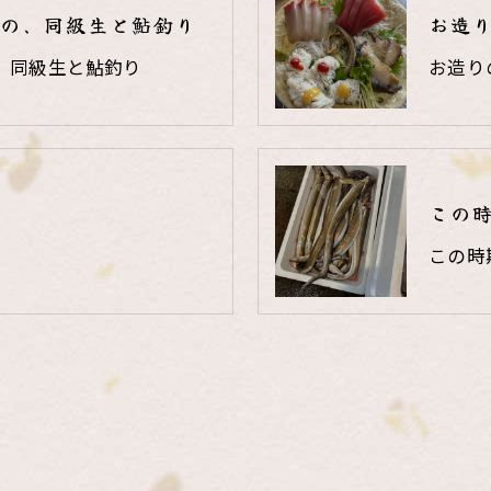
の、同級生と鮎釣り
お造
、同級生と鮎釣り
お造り
この
この時