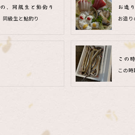
の、同級生と鮎釣り
お造
、同級生と鮎釣り
お造り
この
この時