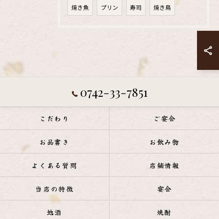
焼き魚
プリン
寿司
焼き鳥
0742-33-7851
こだわり
ご宴会
お品書き
お飲み物
よくある質問
店舗情報
当店の特徴
宴会
地酒
焼酎