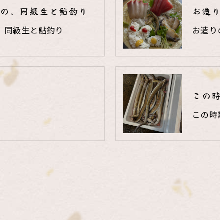
の、同級生と鮎釣り
お造
、同級生と鮎釣り
お造り
この
この時