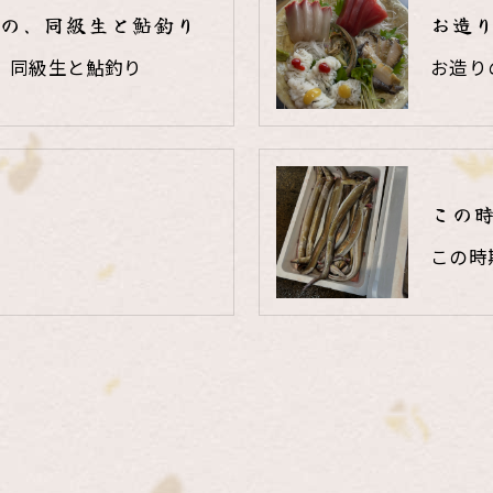
の、同級生と鮎釣り
お造
、同級生と鮎釣り
お造り
この
この時