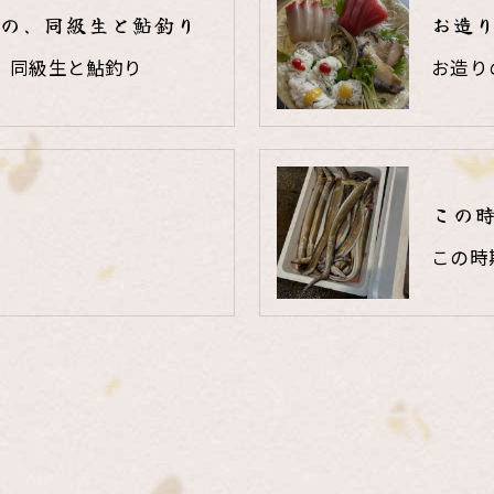
の、同級生と鮎釣り
お造
、同級生と鮎釣り
お造り
この
この時