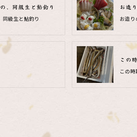
の、同級生と鮎釣り
お造
、同級生と鮎釣り
お造り
この
この時