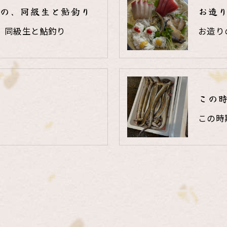
の、同級生と鮎釣り
お造
、同級生と鮎釣り
お造り
この
この時