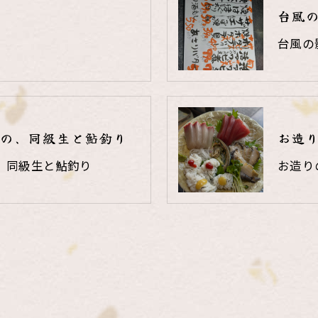
台風
台風の
の、同級生と鮎釣り
お造
、同級生と鮎釣り
お造り