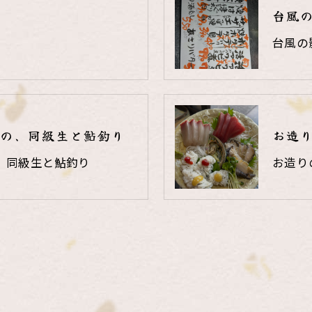
台風
台風の
の、同級生と鮎釣り
お造
、同級生と鮎釣り
お造り