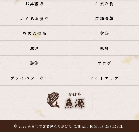
お品書き
お飲み物
よくある質問
店舗情報
当店の特徴
宴会
地酒
焼酎
海鮮
ブログ
プライバシーポリシー
サイトマップ
© 2026 奈良市の居酒屋なら炉ばた 魚源 ALL RIGHTS RESERVED.