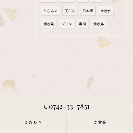
とらふぐ
天ぷら
日本酒
かき氷
焼き魚
プリン
寿司
焼き鳥
0742-33-7851
こだわり
ご宴会