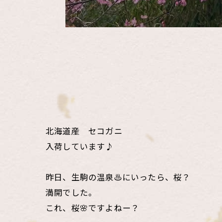
北海道産 セコガニ
入荷しています♪
昨日、生駒の温泉♨️にいったら、桜？
満開でした。
これ、桜🌸ですよねー？