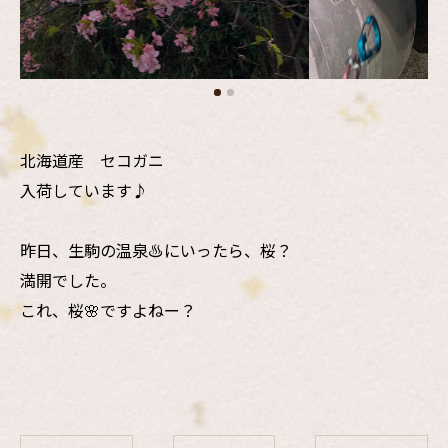
北海道産 セコガニ
入荷しています♪
昨日、生駒の温泉♨️にいったら、桜？
満開でした。
これ、桜🌸ですよねー？