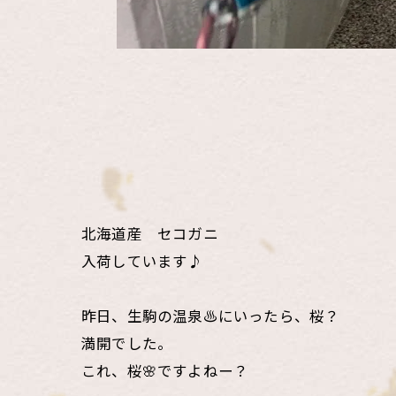
北海道産 セコガニ
入荷しています♪
昨日、生駒の温泉♨️にいったら、桜？
満開でした。
これ、桜🌸ですよねー？