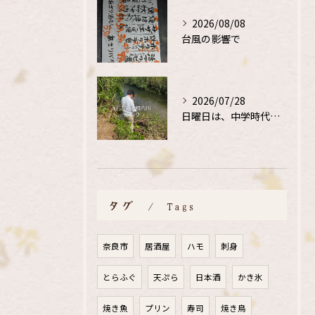
2026/08/08
台風の影響で
2026/07/28
日曜日は、中学時代の、同級生と鮎釣り
タグ
Tags
奈良市
居酒屋
ハモ
刺身
とらふぐ
天ぷら
日本酒
かき氷
焼き魚
プリン
寿司
焼き鳥