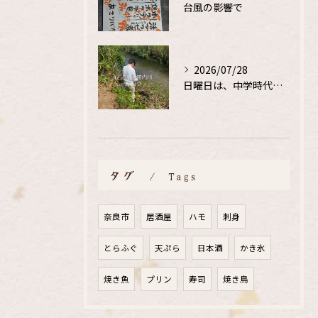
台風の影響で
2026/07/28
日曜日は、中学時代の、同級生と鮎釣り
タグ
Tags
奈良市
居酒屋
ハモ
刺身
とらふぐ
天ぷら
日本酒
かき氷
焼き魚
プリン
寿司
焼き鳥