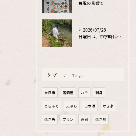
台風の影響で
2026/07/28
日曜日は、中学時代の、同級生と鮎釣り
タグ
Tags
奈良市
居酒屋
ハモ
刺身
とらふぐ
天ぷら
日本酒
かき氷
焼き魚
プリン
寿司
焼き鳥