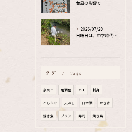
台風の影響で
2026/07/28
日曜日は、中学時代の、同級生と鮎釣り
タグ
Tags
奈良市
居酒屋
ハモ
刺身
とらふぐ
天ぷら
日本酒
かき氷
焼き魚
プリン
寿司
焼き鳥