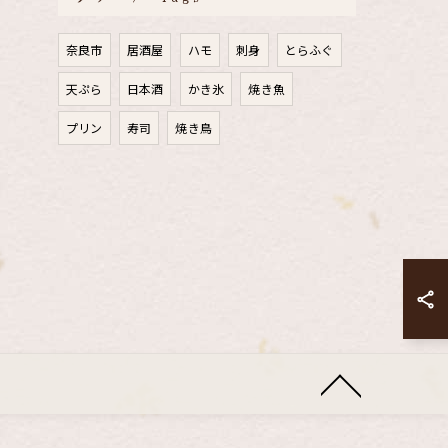
奈良市
居酒屋
ハモ
刺身
とらふぐ
天ぷら
日本酒
かき氷
焼き魚
プリン
寿司
焼き鳥