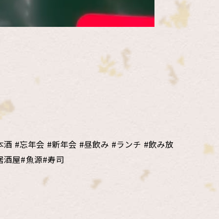
酒 #忘年会 #新年会 #昼飲み #ランチ #飲み放
居酒屋#魚源#寿司