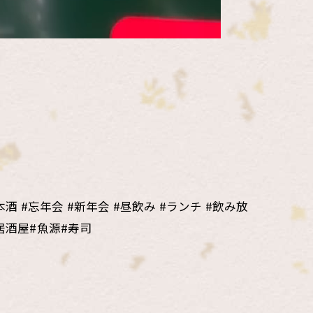
酒 #忘年会 #新年会 #昼飲み #ランチ #飲み放
居酒屋#魚源#寿司