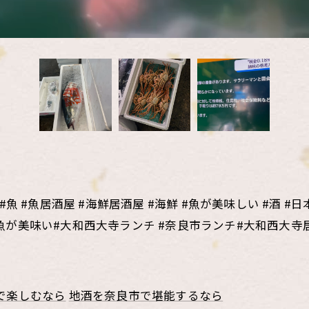
 #魚居酒屋 #海鮮居酒屋 #海鮮 #魚が美味しい #酒 #日本
い #魚が美味い#大和西大寺ランチ #奈良市ランチ#大和西大寺
で楽しむなら
地酒を奈良市で堪能するなら