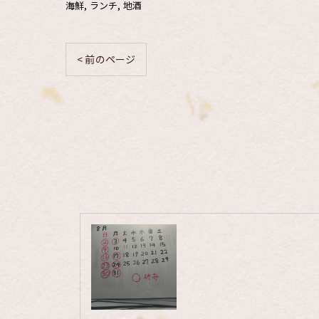
海鮮
ランチ
地酒
< 前のページ