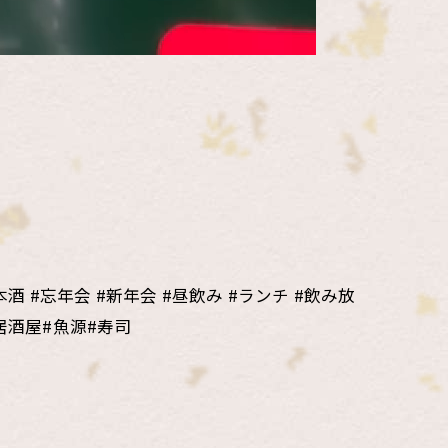
酒 #忘年会 #新年会 #昼飲み #ランチ #飲み放
居酒屋#魚源#寿司