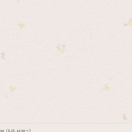
:00（L.O. 22:30～）