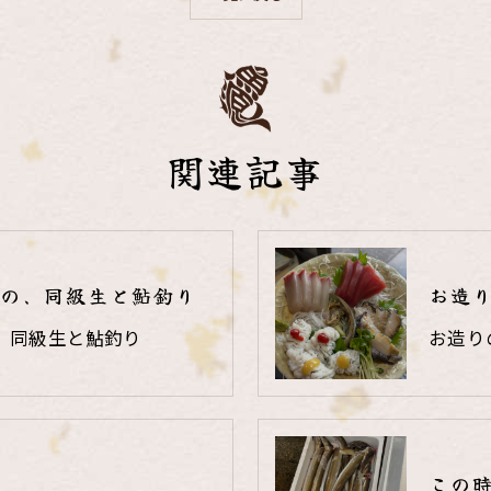
関連記事
の、同級生と鮎釣り
お造
、同級生と鮎釣り
お造り
この