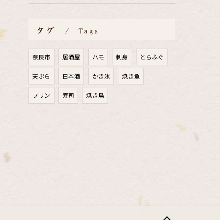
タグ
Tags
奈良市
居酒屋
ハモ
刺身
とらふぐ
天ぷら
日本酒
かき氷
焼き魚
プリン
寿司
焼き鳥