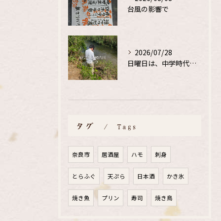
台風の影響で
2026/07/28
日曜日は、中学時代の、同級生と鮎釣り
タグ
Tags
奈良市
居酒屋
ハモ
刺身
とらふぐ
天ぷら
日本酒
かき氷
焼き魚
プリン
寿司
焼き鳥