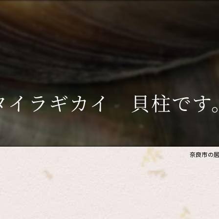
タイラギカイ 貝柱です
奈良市の居