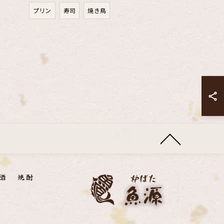
プリン
寿司
焼き鳥
酒
焼酎