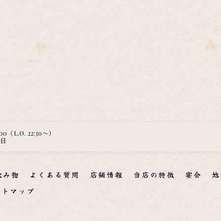
:00（L.O. 22:30～）
曜日
飲み物
よくある質問
店舗情報
当店の特徴
宴会
地
イトマップ