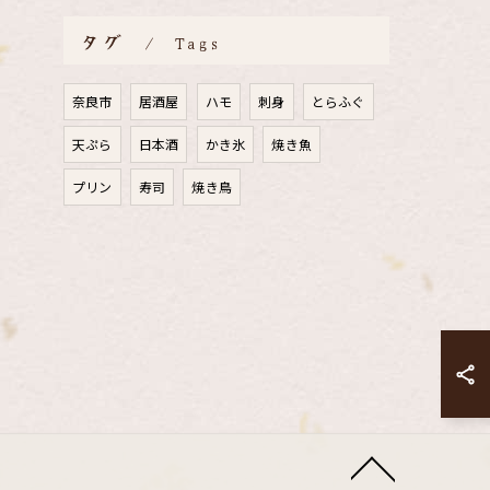
タグ
Tags
奈良市
居酒屋
ハモ
刺身
とらふぐ
天ぷら
日本酒
かき氷
焼き魚
プリン
寿司
焼き鳥