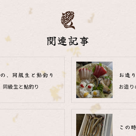
関連記事
の、同級生と鮎釣り
お造
、同級生と鮎釣り
お造り
この