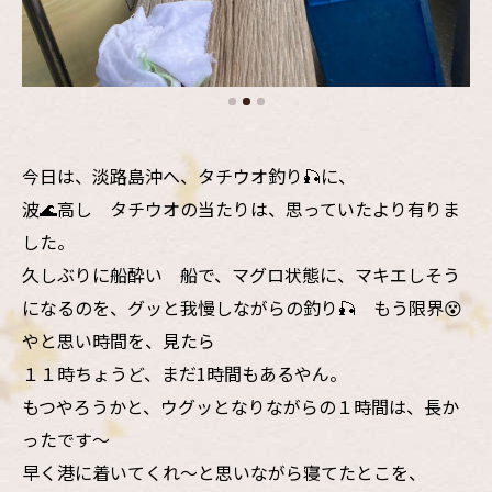
今日は、淡路島沖へ、タチウオ釣り🎣に、
波🌊高し タチウオの当たりは、思っていたより有りま
した。
久しぶりに船酔い 船で、マグロ状態に、マキエしそう
になるのを、グッと我慢しながらの釣り🎣 もう限界😵
やと思い時間を、見たら
１１時ちょうど、まだ1時間もあるやん。
もつやろうかと、ウグッとなりながらの１時間は、長か
ったです〜
早く港に着いてくれ〜と思いながら寝てたとこを、