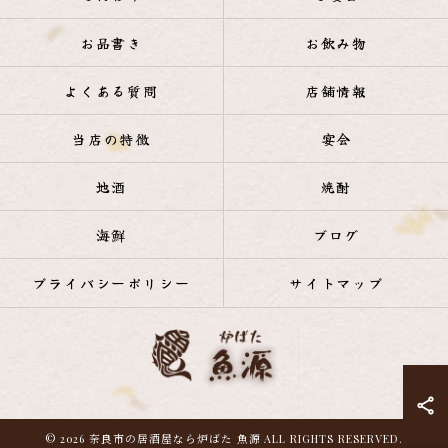
お品書き
お飲み物
よくある質問
店舗情報
当店の特徴
宴会
地酒
焼酎
海鮮
ブログ
プライバシーポリシー
サイトマップ
© 2026 奈良市の居酒屋なら炉ばた 魚源 ALL RIGHTS RESERVED.