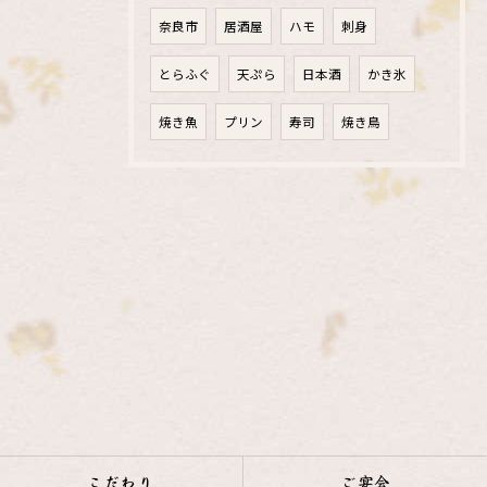
奈良市
居酒屋
ハモ
刺身
とらふぐ
天ぷら
日本酒
かき氷
焼き魚
プリン
寿司
焼き鳥
こだわり
ご宴会